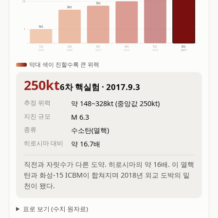
10
7kt
5kt
1kt
1
1차
2차
3차
4차
5차
6차
2006
2009
2013
2016
2016
2017
막대 색이 진할수록 큰 위력
250kt
6차 핵실험 · 2017.9.3
추정 위력
약 148~328kt (중앙값 250kt)
지진 규모
M 6.3
종류
수소탄(열핵)
히로시마 대비
약 16.7배
직전과 자릿수가 다른 도약. 히로시마의 약 16배. 이 열핵
탄과 화성-15 ICBM이 합쳐지며 2018년 외교 도박의 밑
천이 됐다.
표로 보기 (수치 원자료)