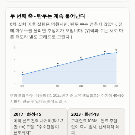
두 번째 축 - 탄두는 계속 불어난다
6차 실험 이후 실험은 멈췄지만, 탄두
수
는 멈추지 않았다. 점
에 마우스를 올리면 추정치가 보입니다. (위력과 수는 서로 다
른 척도라 별도 그래프로 그린다.)
기
60
52
50
40
40
30
20
15
0
2017
2020
2022
2024
2025
추정 조립 탄두 수(중앙값). 2025년 기준 보유 핵물질로는 여기에
40~90
기
를 더 만들 수 있다는 분석도 있다.
2017 · 화성-15
2023 · 화성-18
미국 본토 전역 사거리(약 1.3
고체연료 ICBM - 연료 주입
만 km) 도달 - "수소탄을 미
없이 즉시 발사, 선제타격 회
본토까지"
피