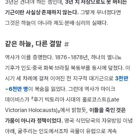
3년은 견뎌야 하는 셈인데,
3년 치 저장으로도 못 버티는
기근이란 사실상 존재하지 않는다.
그렇게 무너졌다면
그것은 하늘이 아니라 제도·분배·심리의 실패다.
같은 하늘, 다른 결말
역사가 이를 증명한다. 1876~1878년, 하나의 엘니뇨
기후가 인도·중국 화북·브라질 북동부를 동시에 덮쳤다. 이
시기 세 차례에 걸쳐 이어진 전 지구적 대기근으로
3천만
~6천만 명
이 목숨을 잃었다. 그런데 역사가 마이크
데이비스가 『후기 빅토리아 시대의 홀로코스트(Late
Victorian Holocausts)』에서 밝혔듯,
이들을 죽인 것은
가뭄이 아니라 정책이었다.
영국 식민당국의 자유방임 이념
아래, 굶주리는 인도에서조차 곡물이 유럽으로 계속