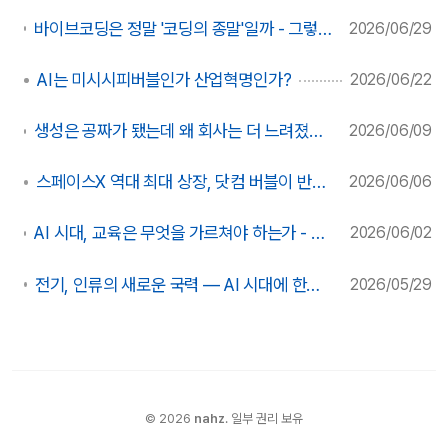
바이브코딩은 정말 '코딩의 종말'일까 - 그렇게 따지면 종말은 적어도 1950년대부터 이미 시작됐다
2026/06/29
AI는 미시시피버블인가 산업혁명인가?
2026/06/22
생성은 공짜가 됐는데 왜 회사는 더 느려졌는가 - AI 시대, 가치는 "만들기"에서 "거르고·쌓고·엮기"로 옮겨갔다
2026/06/09
스페이스X 역대 최대 상장, 닷컴 버블이 반복될 것인가?
2026/06/06
AI 시대, 교육은 무엇을 가르쳐야 하는가 - 우리는 지금 "초등교육"이 처음 발명되던 순간에 서 있다
2026/06/02
전기, 인류의 새로운 국력 — AI 시대에 한국은 왜 전기를 넘치게 만들어야 하는가
2026/05/29
©
2026
nahz
.
일부 권리 보유