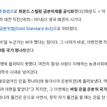
 주화법
으로
파운드 스털링 금본위제를 공식화
했다(1파운드 = 약 
 대전 직전(1815~1914)이 영국 패권의 시기다.
금본위법(Gold Standard Act)
으로 뒤따랐다.
독박’을 누군가는 써야 했다는 점이다. 그 나라가 바로, 아편전쟁
1등 국가 청나라
였다.
명에 올라타지 못했다. 여전히 철·땅·사람이 지배하는 농경사회에
화학의 시대로 넘어갔다.
 쓸모없어진 은을 청나라(와 동아시아 은본위권)에 흘려보냈다. 
려 아편을 팔았다”고 적지만, 그 이면에는
버릴 은을 은본위 국
청나라 물건은 은으로 사면서, 정작 자기 물건을 팔 때는 은을 안