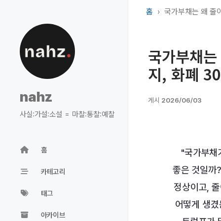
홈
국가부채는 왜 줄이
국가부채는 
지, 화폐 3
nahz
게시
2026/06/03
사실:가설:소설 = 마찰:통찰:예찰
홈
"국가부채가
좋은 것일까?
카테고리
정상이고, 줄
태그
어떻게 생겼
아카이브