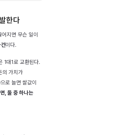
증발한다
끊어지면 무슨 일이
사건
이다.
은 1대1로 교환된다.
돈의 가치가
0으로 늘면 쌀값이
, 둘 중 하나는