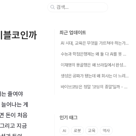
테이블코인까
최근 업데이트
AI 시대, 교육은 무엇을 가르쳐야 하는가 - 우리는 지금 "초등교육"이 처음 발명되던 순간에 서 있다
수능과 학점은행제는 왜 둘 다 AI를 못 가르치는가
이재명의 몽골행은 왜 브라질에서 완성되는가 - 로봇의 심장에는 반쪽짜리 광구가 두 개 필요했다
생성은 공짜가 됐는데 왜 회사는 더 느려졌는가 - AI 시대, 가치는 "만들기"에서 "거르고·쌓고·엮기"로 옮겨갔다
바이브코딩은 정말 '코딩의 종말'일까 - 그렇게 따지면 종말은 적어도 1950년대부터 이미 시작됐다
채는 줄여야
 늘어나는 게
면 돈이 처음
인기 태그
 그리고 지금
AI
로봇
교육
역사