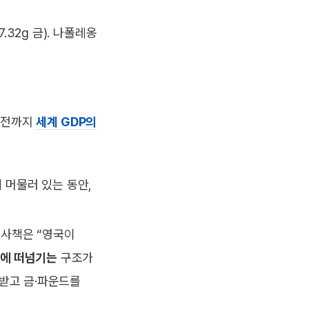
7.32g 금). 나폴레옹
 직전까지
세계 GDP의
 머물러 있는 동안,
역사책은 “영국이
가에 떠넘기는
구조가
 받고 금·파운드를