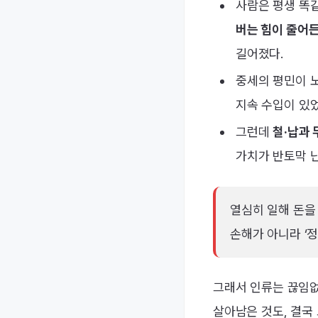
사람은 평생 똑같
버는 힘이 줄어든
길어졌다.
중세의 평민이 노
지속 수입이 있었
그런데
철·납과 
가치가 반토막 난
열심히 일해 돈을
손해가 아니라 ‘
그래서 인류는 끊임없
살아남은 것도, 결국