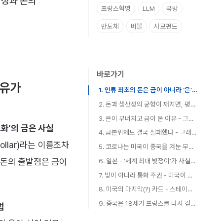
산성과 돈의
프랑스혁명
LLM
국방
반도체
버블
사모펀드
바로가기
이유가
1. 인류 최초의 돈은 금이 아니라 ‘은’이었다 - 그리고 그 이유가 핵심이다
2. 돈과 생산성의 균형이 깨지면, 평생 모은 노후 자금이 증발한다
3. 은이 무너지고 금이 온 이유 - 그리고 그 독박은 청나라가 썼다
화’의 금은 사실
4. 금본위제도 결국 실패했다 - 그래서 ‘신용화폐’와 중앙은행이 태어났다
국가신용시스템에서 기축통화의 마법
llar)라는 이름조차
5. 코로나는 미국이 중국을 겨눈 무기였다
 돈의 출발점은 금이
6. 일본 - ‘세계 최대 빚쟁이’가 사실은 세계의 은행인 이유
7. 빚이 아니라 통화 주권 - 미국이 세계를 지배하는 진짜 방식
8. 미국의 마지막(?) 카드 - 스테이블코인으로 위안화를 무너뜨린다
9. 중국은 18세기 프랑스를 다시 걷는다 - 빨아들이는 패권은 어디로 가는가
법