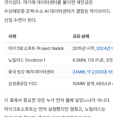
것이었다. 여기에 데이터센터를 붙이면 새만금은
수상태양광·조력·수소·AI 데이터센터가 결합된 하이브리드
산업 수면이 된다.
사례
규모·상태
마이크로소프트 Project Natick
2015년 시작,
2024년 
노틸러스 Stockton 1
6.5MW, 1.15 PUE, 상업
중국 링강 해저 데이터센터
24MW, 약 2,000대 서버
삼성중공업 FDC
50MW 설계, ABS/LR 
이 표에서 중요한 것은 누가 먼저 물에 넣었느냐가 아니다.
마이크로소프트는 먼저 실험했지만 멈췄고, 노틸러스는