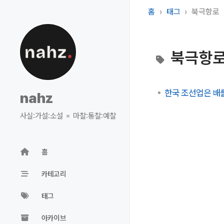
홈
태그
북극항로
북극항
한국 조선업은 배
nahz
사실:가설:소설 = 마찰:통찰:예찰
홈
카테고리
태그
아카이브