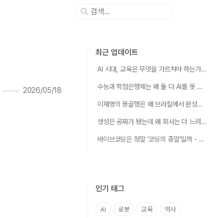
최근 업데이트
AI 시대, 교육은 무엇을 가르쳐야 하는가 - 우리는 지금 "초등교육"이 처음 발명되던 순간에 서 있다
수능과 학점은행제는 왜 둘 다 AI를 못 가르치는가
2026/05/18
이재명의 몽골행은 왜 브라질에서 완성되는가 - 로봇의 심장에는 반쪽짜리 광구가 두 개 필요했다
생성은 공짜가 됐는데 왜 회사는 더 느려졌는가 - AI 시대, 가치는 "만들기"에서 "거르고·쌓고·엮기"로 옮겨갔다
바이브코딩은 정말 '코딩의 종말'일까 - 그렇게 따지면 종말은 적어도 1950년대부터 이미 시작됐다
인기 태그
AI
로봇
교육
역사