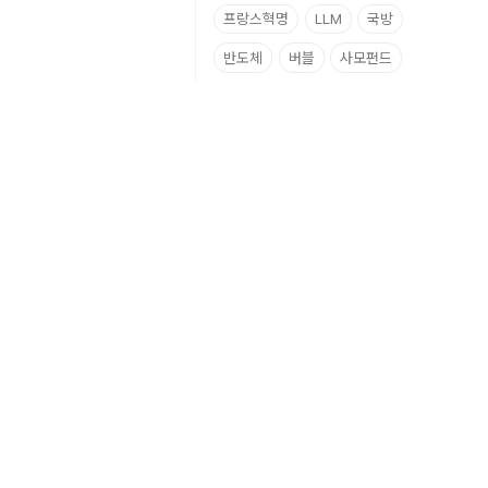
프랑스혁명
LLM
국방
반도체
버블
사모펀드