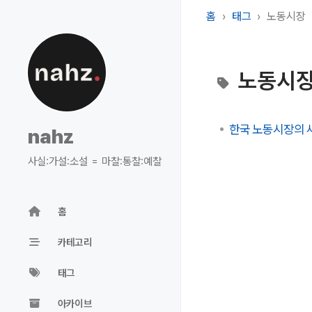
홈
태그
노동시장
노동시
한국 노동시장의 
nahz
사실:가설:소설 = 마찰:통찰:예찰
홈
카테고리
태그
아카이브