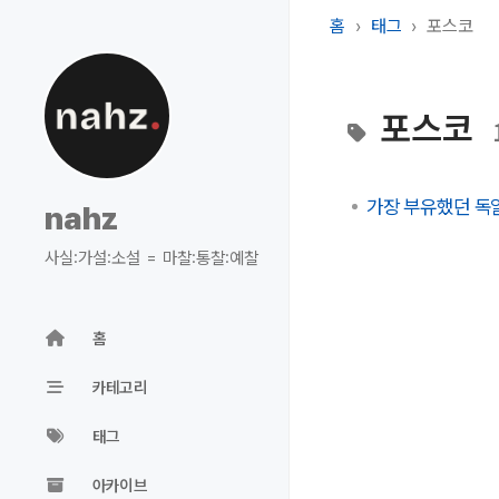
홈
태그
포스코
포스코
가장 부유했던 독일
nahz
사실:가설:소설 = 마찰:통찰:예찰
홈
카테고리
태그
아카이브