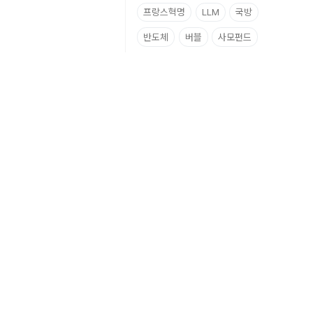
프랑스혁명
LLM
국방
반도체
버블
사모펀드