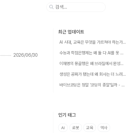
최근 업데이트
AI 시대, 교육은 무엇을 가르쳐야 하는가 - 우리는 지금 "초등교육"이 처음 발명되던 순간에 서 있다
수능과 학점은행제는 왜 둘 다 AI를 못 가르치는가
2026/06/30
이재명의 몽골행은 왜 브라질에서 완성되는가 - 로봇의 심장에는 반쪽짜리 광구가 두 개 필요했다
생성은 공짜가 됐는데 왜 회사는 더 느려졌는가 - AI 시대, 가치는 "만들기"에서 "거르고·쌓고·엮기"로 옮겨갔다
바이브코딩은 정말 '코딩의 종말'일까 - 그렇게 따지면 종말은 적어도 1950년대부터 이미 시작됐다
인기 태그
AI
로봇
교육
역사